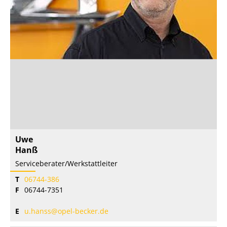
Uwe
Hanß
Serviceberater/Werkstattleiter
T
06744-386
F
06744-7351
E
u.hanss@opel-becker.de