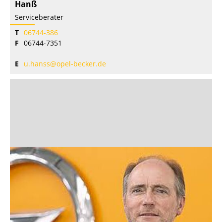
Hanß
Serviceberater
T
06744-386
F
06744-7351
E
u.hanss@opel-becker.de