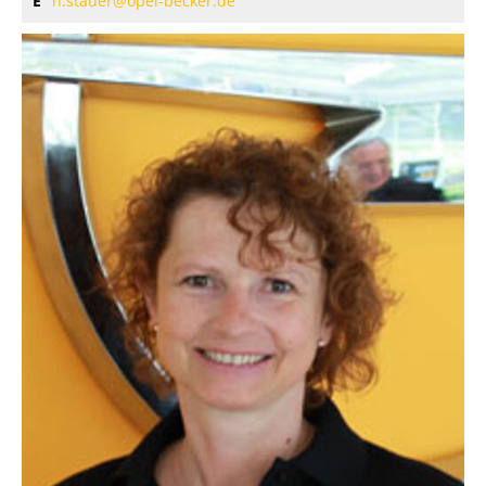
E
h.stauer@opel-becker.de