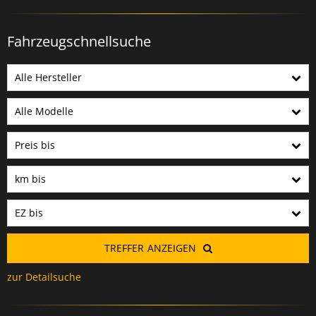
Fahrzeugschnellsuche
Alle Hersteller
Alle Modelle
Preis bis
km bis
EZ bis
TREFFER
ANZEIGEN
zur Detailsuche