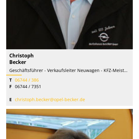
Christoph
Becker
Geschäftsführer - Verkaufsleiter Neuwagen - KFZ-Meister
T
06744 / 386
F
06744 / 7351
E
christoph.becker@opel-becker.de