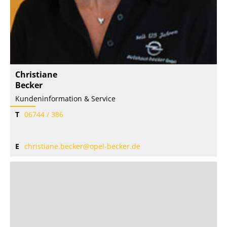
Christiane
Becker
Kundeninformation & Service
T
06744 / 386
E
christiane.becker@opel-becker.de