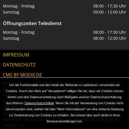
Montag - Freitag
08:00 - 17:30 Uhr
Samstag
09:00 - 12:00 Uhr
Öffnungszeiten Teiledienst
Montag - Freitag
08:00 - 17:30 Uhr
Samstag
08:00 - 12:00 Uhr
IMPRESSUM
DATENSCHUTZ
CMS BY MODIX.DE
Weitere Informationen zum offiziellen Kraftstoffverbrauch und den
Um die Funktionalität und den Inhalt der Webseite zu optimieren, verwenden wir
offiziellen spezifischen CO
-Emissionen und, soweit anwendbar,
2
Cookies. Durch den Klick auf "Akzeptieren" willigen Sie ein, dass wir Cookies setzen
zum Stromverbrauch neuer Personenkraftwagen können dem
dürfen und eine Datenverarbeitung nach Maßgabe unserer Datenschutzerklärung
"Leitfaden über den Kraftstoffverbrauch, die CO
-Emissionen und
2
durchführen:
Datenschutzrichtlinie
. Wenn Sie mit der Verwendung von Cookies nicht
den Stromverbrauch neuer Personenkraftwagen" entnommen
einverstanden sind, wählen Sie bitte "Mehr Informationen" um eine einfache Anleitung
werden, der an allen Verkaufsstellen und bei der Deutschen
zur Deaktivierung von Cookies zu erhalten. Sie können dies auch direkt in Ihren
Automobil Treuhand GmbH (DAT) unter
www.dat.de
unentgeltlich
Browsereinstellungen tun.
erhältlich ist.